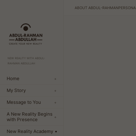
ABOUT ABDUL-RAHMAN
PERSONA
NEW REALITY WITH ABDUL-
RAHMAN ABDULLAH
Home
+
My Story
+
Message to You
+
A New Reality Begins
+
with Presence
New Reality Academy