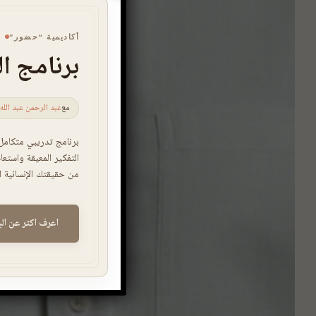
أكاديمية “حضور”
برنامج ال
مع
عبد الرحمن عبد الله
برنامج تدريبي متكامل
التفكير المعيقة واستعا
من حقيقتك الإنسانية ا.
اعرف اكثر عن الب