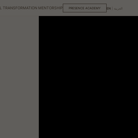
L TRANSFORMATION MENTORSHIP
PRESENCE ACADEMY
EN
|
العربية