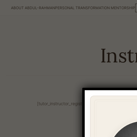
ABOUT ABDUL-RAHMAN
PERSONAL TRANSFORMATION MENTORSHIP
Inst
[tutor_instructor_registration_form]