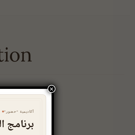
tion
×
أكاديمية “حضور”
برنامج ال