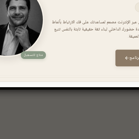
 عبر الإنترنت مصمم لمساعدتك على فك الارتباط بأنماط
دة حضورك الداخلي لبناء ثقة حقيقية ثابتة بالنفس تنبع
عميقة.
متاح للتسجيل
رنامج